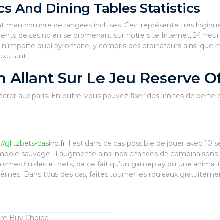
cs And Dining Tables Statistics
man nombre de rangées incluses. Ceci représente très logique ca
s de casino en se promenant sur notre site Internet, 24 heures 
r n’importe quel pyromane, y compris des ordinateurs ainsi que
excitant.
 Allant Sur Le Jeu Reserve O
 aux paris. En outre, vous pouvez fixer des limites de perte ou 
//glitzbets-casino.fr
il est dans ce cas possible de jouer avec 1
ymbole sauvage. Il augmente ainsi nos chances de combinaisons g
hismes fluides et nets, de ce fait qu’un gameplay ou une animati
s-mêmes. Dans tous des cas, faites tourner les rouleaux gratuitem
ure Buy Choice