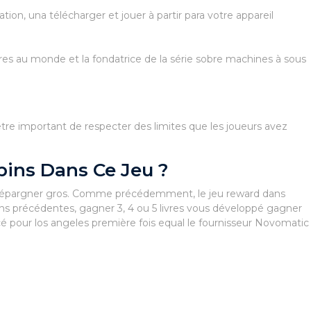
.
ation, una télécharger et jouer à partir para votre appareil
res au monde et la fondatrice de la série sobre machines à sous
e être important de respecter des limites que les joueurs avez
pins Dans Ce Jeu ?
 et épargner gros. Comme précédemment, le jeu reward dans
ions précédentes, gagner 3, 4 ou 5 livres vous développé gagner
é pour los angeles première fois equal le fournisseur Novomatic