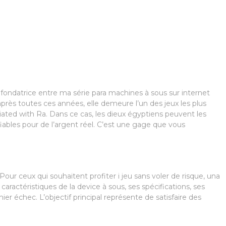
fondatrice entre ma série para machines à sous sur internet
rès toutes ces années, elle demeure l’un des jeux les plus
ociated with Ra. Dans ce cas, les dieux égyptiens peuvent les
fiables pour de l’argent réel. C’est une gage que vous
ur ceux qui souhaitent profiter i jeu sans voler de risque, una
ractéristiques de la device à sous, ses spécifications, ses
 échec. L’objectif principal représente de satisfaire des