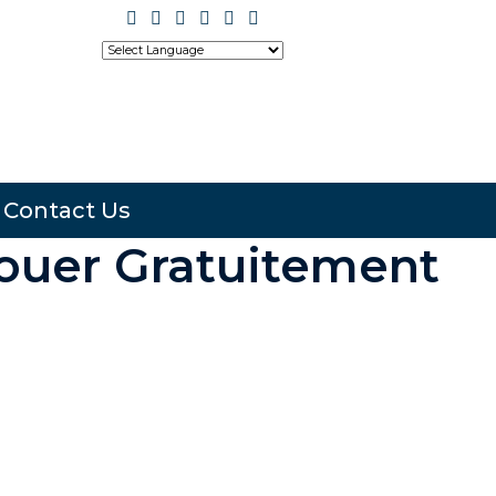
Translate
Powered by
Contact Us
Jouer Gratuitement